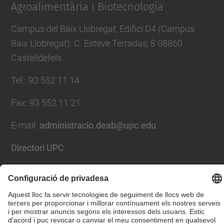
Agroalimentària i Biotecnologia
Campus del Baix Llobregat, Edifici D4 (Campus
Baix Llobregat). C. Esteve Terradas, 8 08860
Castelldefels
Tel.
:
93 552 11 14
Fax
:
93 552 11 21
E-mail
:
administracio.deab@upc.edu
Directori UPC
Formulari de contacte