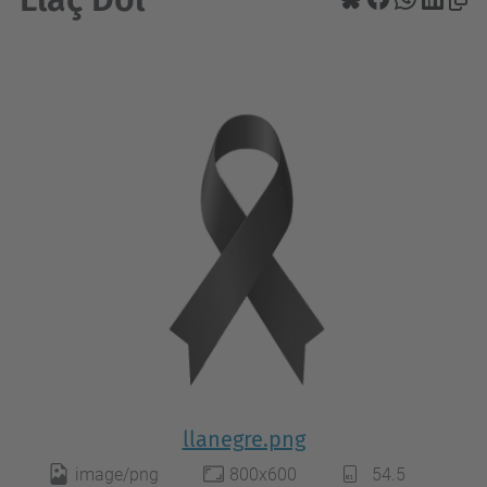
llanegre.png
image/png
800x600
54.5