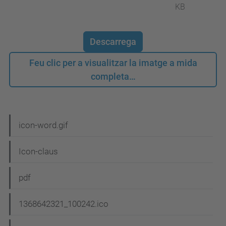
KB
Descarrega
Feu clic per a visualitzar la imatge a mida
completa…
N
icon-word.gif
a
Icon-claus
v
e
pdf
g
1368642321_100242.ico
a