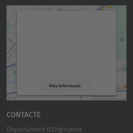
Necessitem el vostre
consentiment per carregar el
servei Google Maps!
Utilitzem un servei de tercers per incrustar
contingut del mapa que pugui recollir dades
sobre la vostra activitat. Reviseu-ne els
detalls i accepteu el servei per veure el
mapa.
Més Informació
Accepta
Contacte
powered by
Usercentrics Consent
Management Platform
Departament d'Enginyeria