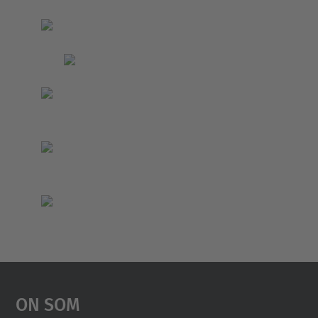
On Som