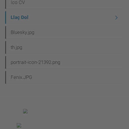
c
Ico CV
i
Llaç Dol
ó
Bluesky.jpg
th.jpg
portrait-icon-21392.png
Fenix.JPG