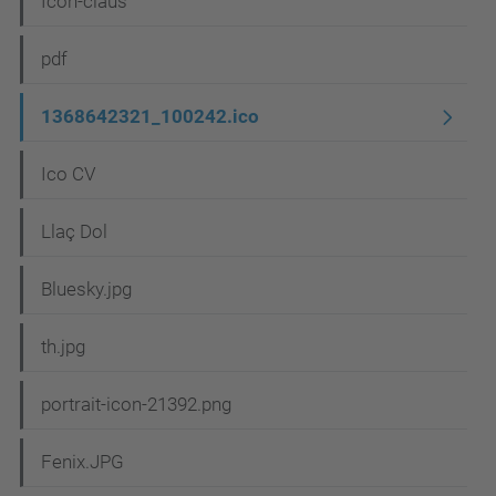
Icon-claus
v
e
pdf
g
1368642321_100242.ico
a
c
Ico CV
i
Llaç Dol
ó
Bluesky.jpg
th.jpg
portrait-icon-21392.png
Fenix.JPG