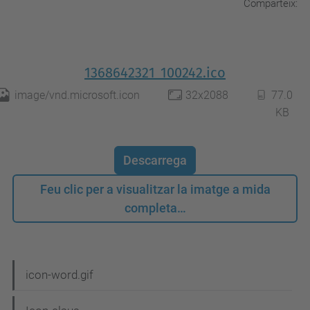
Comparteix:
1368642321_100242.ico
image/vnd.microsoft.icon
32x2088
77.0
KB
Descarrega
Feu clic per a visualitzar la imatge a mida
completa…
N
icon-word.gif
a