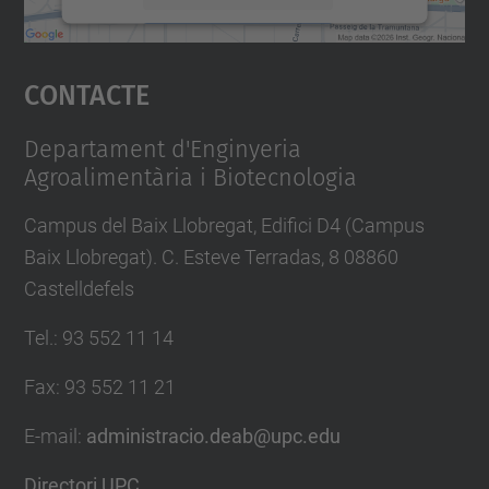
Accepta
Contacte
powered by
Usercentrics Consent
Management Platform
Departament d'Enginyeria
Agroalimentària i Biotecnologia
Campus del Baix Llobregat, Edifici D4 (Campus
Baix Llobregat). C. Esteve Terradas, 8 08860
Castelldefels
Tel.
:
93 552 11 14
Fax
:
93 552 11 21
E-mail
:
administracio.deab@upc.edu
Directori UPC