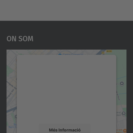
On Som
Necessitem el vostre
consentiment per carregar el
servei Google Maps!
Utilitzem un servei de tercers per incrustar
contingut del mapa que pugui recollir dades
sobre la vostra activitat. Reviseu-ne els
detalls i accepteu el servei per veure el
mapa.
Més Informació