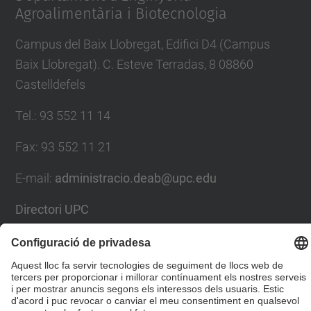
Agroalimentària i Biotecnologia
Campus del Baix Llobregat, Edifici D4 (Campus
Baix Llobregat). C. Esteve Terradas, 8 08860
Castelldefels
Tel.
:
93 552 11 14
Fax
:
93 552 11 21
E-mail
:
administracio.deab@upc.edu
Directori UPC
Formulari de contacte