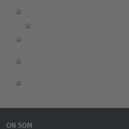
On Som