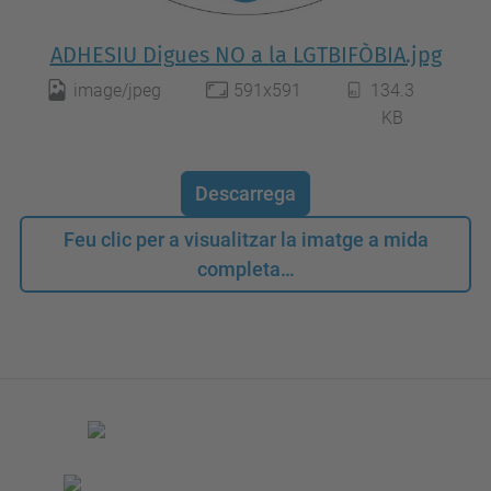
ADHESIU Digues NO a la LGTBIFÒBIA.jpg
image/jpeg
591x591
134.3
KB
Descarrega
Feu clic per a visualitzar la imatge a mida
completa…