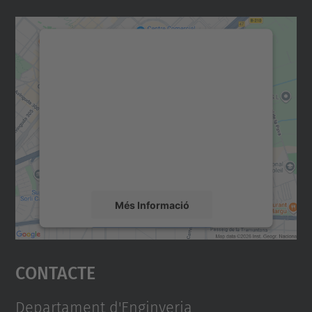
Necessitem el vostre
consentiment per carregar el
servei Google Maps!
Utilitzem un servei de tercers per incrustar
contingut del mapa que pugui recollir dades
sobre la vostra activitat. Reviseu-ne els
detalls i accepteu el servei per veure el
mapa.
Més Informació
Accepta
Contacte
powered by
Usercentrics Consent
Management Platform
Departament d'Enginyeria