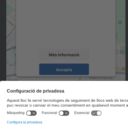
Necessitem el vostre consentiment
per carregar el servei Google Maps!
Utilitzem un servei de tercers per incrustar
contingut del mapa que pugui recollir dades
sobre la vostra activitat. Reviseu-ne els
detalls i accepteu el servei per veure el mapa.
Més Informació
Accepta
powered by
Usercentrics Consent
Management Platform