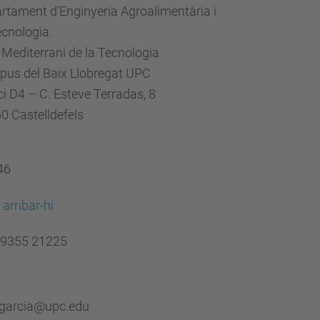
rtament d’Enginyeria Agroalimentària i
ecnologia.
 Mediterrani de la Tecnologia
us del Baix Llobregat UPC
ci D4 – C. Esteve Terradas, 8
0 Castelldefels
146
arribar-hi
 9355 21225
.garcia@upc.edu