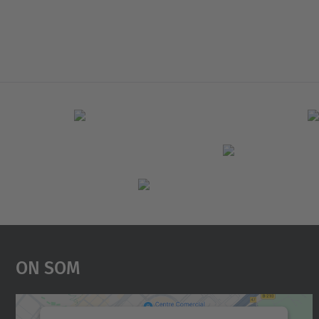
On Som