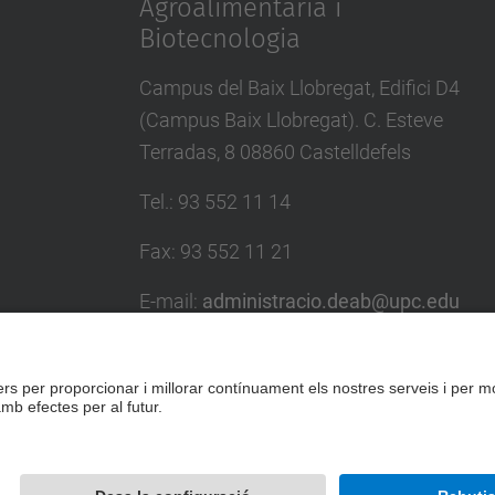
Agroalimentària i
Biotecnologia
Campus del Baix Llobregat, Edifici D4
(Campus Baix Llobregat). C. Esteve
Terradas, 8 08860 Castelldefels
Tel.
:
93 552 11 14
Fax
:
93 552 11 21
E-mail
:
administracio.deab@upc.edu
Directori UPC
Formulari de contacte