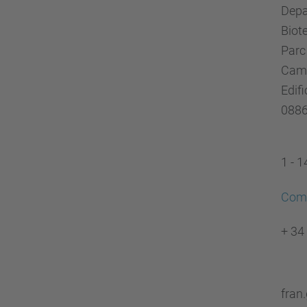
Depa
Biot
Parc
Camp
Edifi
0886
1 - 
Com 
+ 34
fran