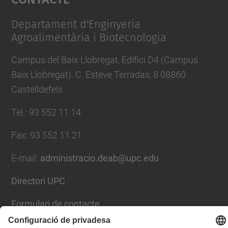
Management Platform
Departament d'Enginyeria
Agroalimentària i Biotecnologia
Campus del Baix Llobregat, Edifici D4 (Campus
Baix Llobregat). C. Esteve Terradas, 8 08860
Castelldefels
Tel.
:
93 552 11 14
Fax
:
93 552 11 21
E-mail
:
administracio.deab@upc.edu
Directori UPC
Formulari de contacte