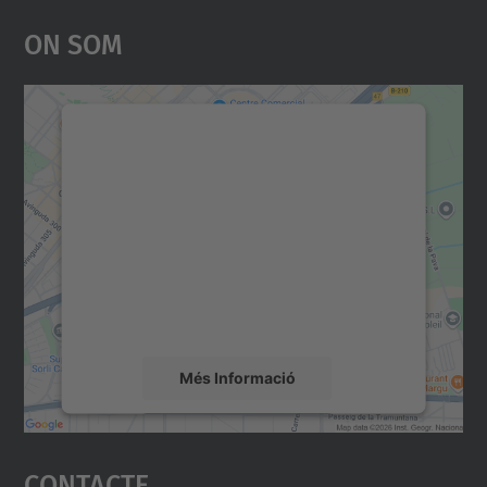
On Som
Necessitem el vostre
consentiment per carregar el
servei Google Maps!
Utilitzem un servei de tercers per incrustar
contingut del mapa que pugui recollir dades
sobre la vostra activitat. Reviseu-ne els
detalls i accepteu el servei per veure el
mapa.
Més Informació
Accepta
Contacte
powered by
Usercentrics Consent