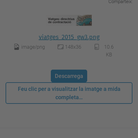
Comparteix:
viatges_2015_gw3.png
image/png
148x36
10.6
KB
Descarrega
Feu clic per a visualitzar la imatge a mida
completa…