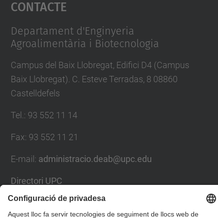
Contacte
powered by
Usercentrics Consent
Management Platform
Departament d'Enginyeria
Agroalimentària i Biotecnologia
Campus del Baix Llobregat, Edifici D4 (Campus
Baix Llobregat). C. Esteve Terradas, 8 08860
Castelldefels
Tel.
:
93 552 11 14
Fax
:
93 552 11 21
E-mail
:
administracio.deab@upc.edu
Directori UPC
Formulari de contacte