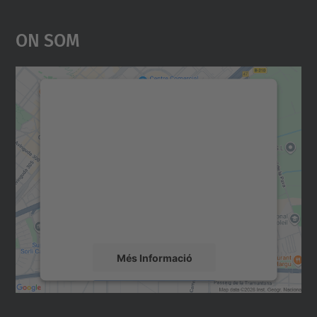
On Som
Necessitem el vostre
consentiment per carregar el
servei Google Maps!
Utilitzem un servei de tercers per incrustar
contingut del mapa que pugui recollir dades
sobre la vostra activitat. Reviseu-ne els
detalls i accepteu el servei per veure el
mapa.
Més Informació
Accepta