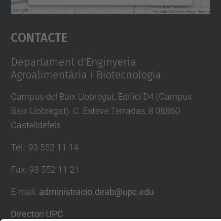
Accepta
Contacte
powered by
Usercentrics Consent
Management Platform
Departament d'Enginyeria
Agroalimentària i Biotecnologia
Campus del Baix Llobregat, Edifici D4 (Campus
Baix Llobregat). C. Esteve Terradas, 8 08860
Castelldefels
Tel.
:
93 552 11 14
Fax
:
93 552 11 21
E-mail
:
administracio.deab@upc.edu
Directori UPC