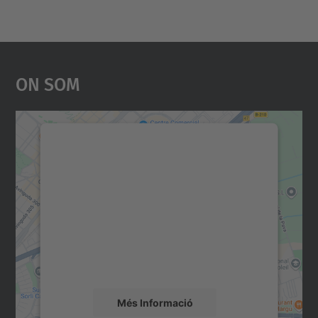
On Som
Necessitem el vostre
consentiment per carregar el
servei Google Maps!
Utilitzem un servei de tercers per incrustar
contingut del mapa que pugui recollir dades
sobre la vostra activitat. Reviseu-ne els
detalls i accepteu el servei per veure el
mapa.
Més Informació