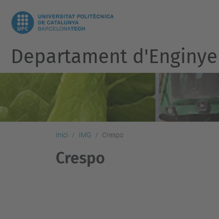
Departament d'Enginye
Inici
IMG
Crespo
Crespo