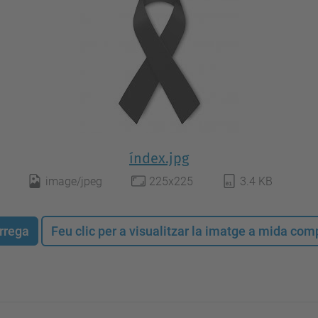
índex.jpg
image/jpeg
225x225
3.4 KB
rrega
Feu clic per a visualitzar la imatge a mida co