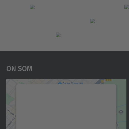
On Som
Necessitem el vostre consentiment
per carregar el servei Google Maps!
Utilitzem un servei de tercers per incrustar
contingut del mapa que pugui recollir dades
sobre la vostra activitat. Reviseu-ne els