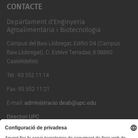
Contacte
powered by
Usercentrics Consent
Management Platform
Departament d'Enginyeria
Agroalimentària i Biotecnologia
Campus del Baix Llobregat, Edifici D4 (Campus
Baix Llobregat). C. Esteve Terradas, 8 08860
Castelldefels
Tel.
:
93 552 11 14
Fax
:
93 552 11 21
E-mail
:
administracio.deab@upc.edu
Directori UPC
Formulari de contacte