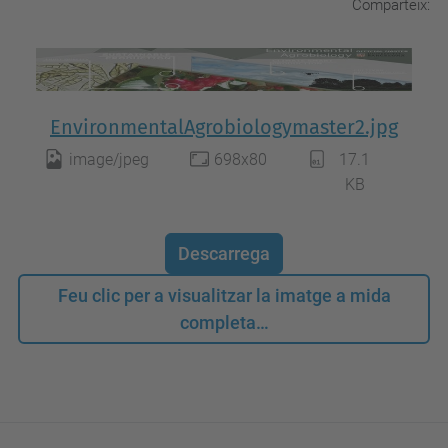
Comparteix:
EnvironmentalAgrobiologymaster2.jpg
image/jpeg
698x80
17.1
KB
Descarrega
Feu clic per a visualitzar la imatge a mida
completa…