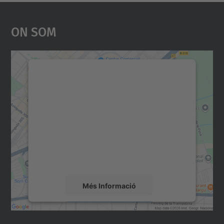
On Som
Necessitem el vostre
consentiment per carregar el
servei Google Maps!
Utilitzem un servei de tercers per incrustar
contingut del mapa que pugui recollir dades
sobre la vostra activitat. Reviseu-ne els
detalls i accepteu el servei per veure el
mapa.
Més Informació
Accepta