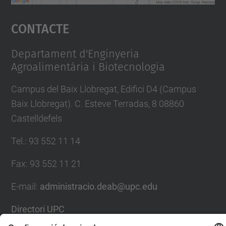
Accepta
Contacte
powered by
Usercentrics Consent
Management Platform
Departament d'Enginyeria
Agroalimentària i Biotecnologia
Campus del Baix Llobregat, Edifici D4 (Campus
Baix Llobregat). C. Esteve Terradas, 8 08860
Castelldefels
Tel.
:
93 552 11 14
Fax
:
93 552 11 21
E-mail
:
administracio.deab@upc.edu
Directori UPC