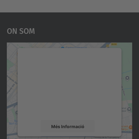
On Som
Necessitem el vostre
consentiment per carregar el
servei Google Maps!
Utilitzem un servei de tercers per incrustar
contingut del mapa que pugui recollir dades
sobre la vostra activitat. Reviseu-ne els
detalls i accepteu el servei per veure el
mapa.
Més Informació