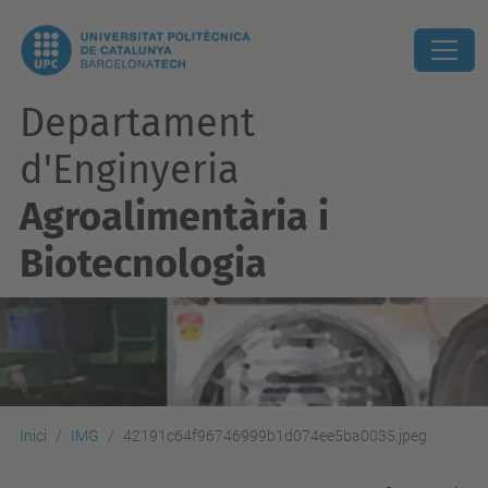
Departament
d'Enginyeria
Agroalimentària i
Biotecnologia
Inici
IMG
42191c64f96746999b1d074ee5ba0035.jpeg