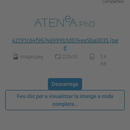
Comparteix:
42191c64f96746999b1d074ee5ba0035.jpe
g
image/jpeg
222x55
3.6
KB
Descarrega
Feu clic per a visualitzar la imatge a mida
completa…