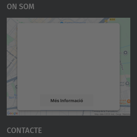
On Som
Necessitem el vostre
consentiment per carregar el
servei Google Maps!
Utilitzem un servei de tercers per incrustar
contingut del mapa que pugui recollir dades
sobre la vostra activitat. Reviseu-ne els
detalls i accepteu el servei per veure el
mapa.
Més Informació
Accepta
Contacte
powered by
Usercentrics Consent
Management Platform