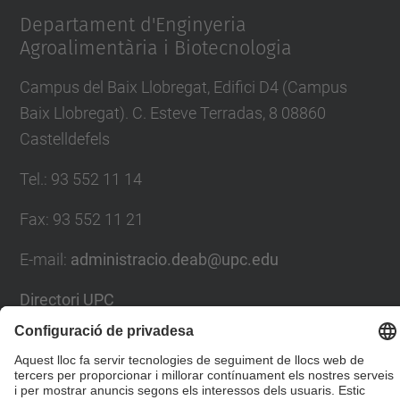
Departament d'Enginyeria
Agroalimentària i Biotecnologia
Campus del Baix Llobregat, Edifici D4 (Campus
Baix Llobregat). C. Esteve Terradas, 8 08860
Castelldefels
Tel.
:
93 552 11 14
Fax
:
93 552 11 21
E-mail
:
administracio.deab@upc.edu
Directori UPC
Formulari de contacte