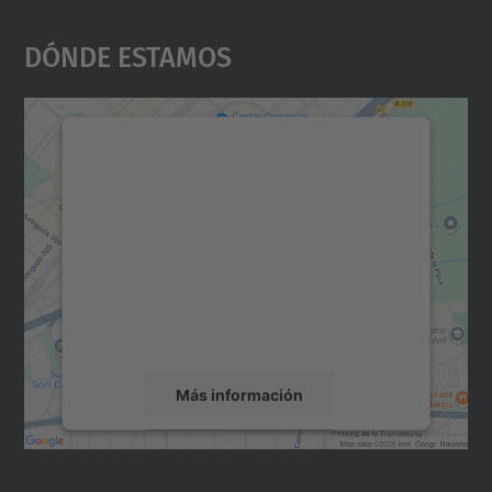
Dónde Estamos
Necesitamos su consentimiento
para cargar el servicio Google
Maps.
Utilizamos un servicio de terceros para
incrustar contenido de mapas que puede
recopilar datos sobre su actividad. Le
rogamos que revise los detalles y acepte el
servicio para ver este mapa.
Más información
Aceptar
powered by
Usercentrics Consent