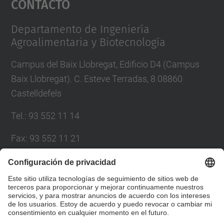
Contacto
Management Platform
Departamento de Ingeniería
Agroalimentaria y Biotecnología
Campus del Baix Llobregat, Edificio D4 (Campus
Baix Llobregat). C. Esteve Terradas, 8 08860
Castelldefels
Tel.
:
93 552 11 14
Fax
:
93 552 11 21
Correo
:
administracio.deab@upc.edu
Directorio UPC
Formulario de contacto