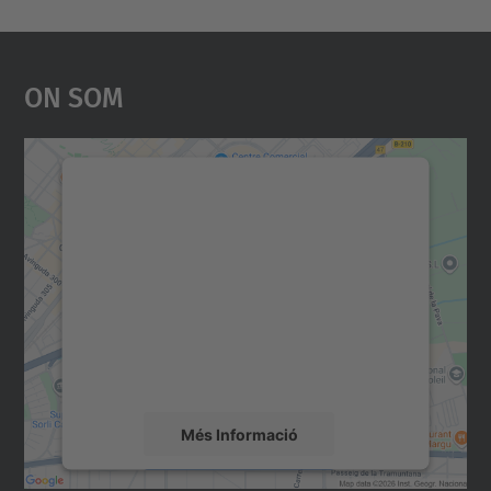
On Som
Necessitem el vostre
consentiment per carregar el
servei Google Maps!
Utilitzem un servei de tercers per incrustar
contingut del mapa que pugui recollir dades
sobre la vostra activitat. Reviseu-ne els
detalls i accepteu el servei per veure el
mapa.
Més Informació
Accepta