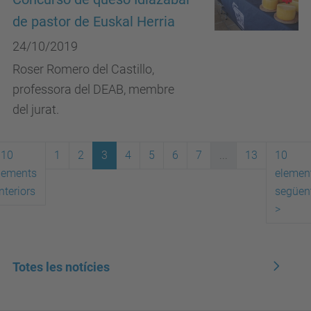
de pastor de Euskal Herria
24/10/2019
Roser Romero del Castillo,
professora del DEAB, membre
del jurat.
10
1
2
3
4
5
6
7
...
13
10
lements
elemen
nteriors
següen
>
Totes les notícies