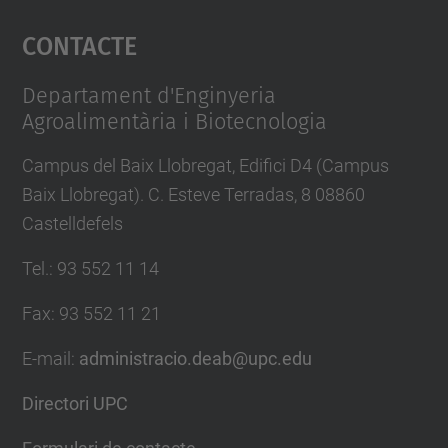
Contacte
powered by
Usercentrics Consent
Management Platform
Departament d'Enginyeria
Agroalimentària i Biotecnologia
Campus del Baix Llobregat, Edifici D4 (Campus
Baix Llobregat). C. Esteve Terradas, 8 08860
Castelldefels
Tel.
:
93 552 11 14
Fax
:
93 552 11 21
E-mail
:
administracio.deab@upc.edu
Directori UPC